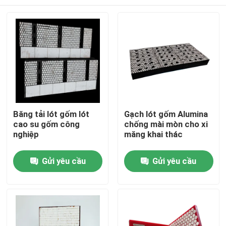
Băng tải lót gốm lót
Gạch lót gốm Alumina
cao su gốm công
chống mài mòn cho xi
nghiệp
măng khai thác
Nhà
Gửi yêu cầu
Gửi yêu cầu
Sản phẩm
Video