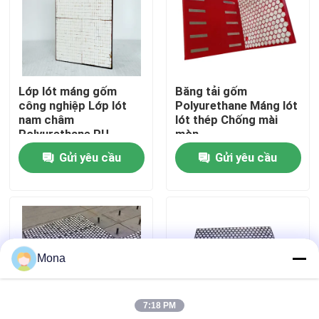
Về chúng tôi
Tham quan nhà máy
Lớp lót máng gốm
Băng tải gốm
công nghiệp Lớp lót
Polyurethane Máng lót
nam châm
lót thép Chống mài
Kiểm soát chất lượng
Polyurethane PU
mòn
Gửi yêu cầu
Gửi yêu cầu
Liên hệ chúng tôi
Tin tức
Mona
Lớp lót gốm
7:18 PM
Lớp lót gốm Alumina