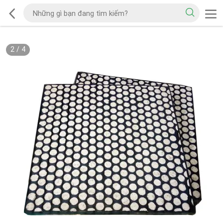
2
/
4