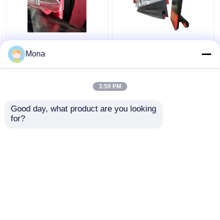
Polyurethane Solid Kép
K Ultra Dual Seal Váy
Niêm phong Váy đôi
Bảng Môi kép Váy Cao
Mona
Môi PU Băng tải cao su
su Polyurethane Belt
Váy
3:59 PM
Giá tốt nhất
Giá tốt nhất
Good day, what product are you looking 
for?
Liên hệ chúng tôi
Liên hệ chúng tôi
Xem thêm
Nhà
Về chúng tôi
Liên hệ với chúng tôi
Desktop Site
Sơ đồ trang web
Privacy Policy