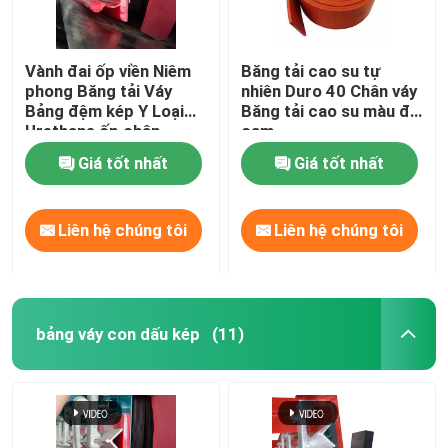
Vành đai ốp viền Niêm
Băng tải cao su tự
phong Băng tải Váy
nhiên Duro 40 Chân váy
Bảng đệm kép Y Loại
Băng tải cao su màu đỏ
Urethane ốp chân
cam
tường
Giá tốt nhất
Giá tốt nhất
Liên hệ chúng tôi
Liên hệ chúng tôi
bảng váy con dấu kép
(11)