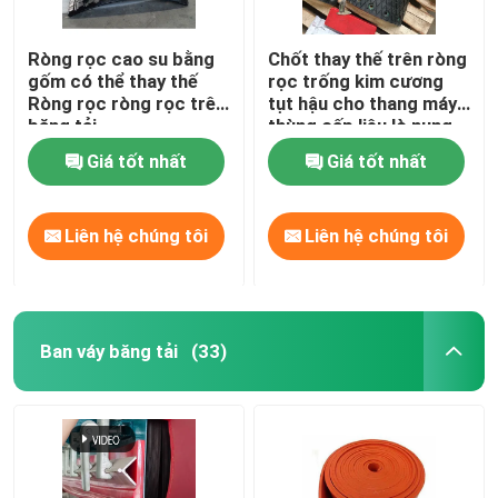
Ròng rọc cao su bằng
Chốt thay thế trên ròng
gốm có thể thay thế
rọc trống kim cương
Ròng rọc ròng rọc trên
tụt hậu cho thang máy
băng tải
thùng cấp liệu lò nung
Giá tốt nhất
Giá tốt nhất
Liên hệ chúng tôi
Liên hệ chúng tôi
Ban váy băng tải
(33)