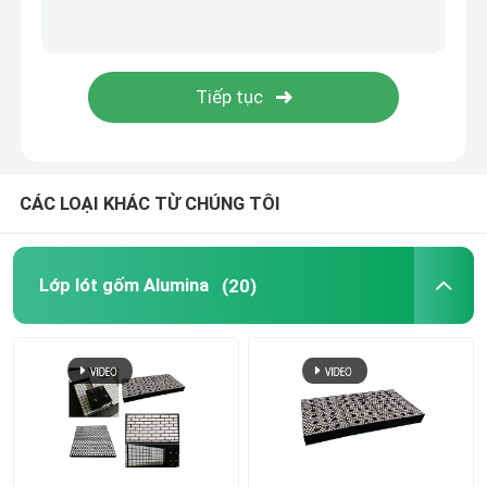
Sản phẩm Polyurethane
Gạch men
Máy làm sạch băng tải
CÁC LOẠI KHÁC TỪ CHÚNG TÔI
Lớp lót gốm Alumina
(20)