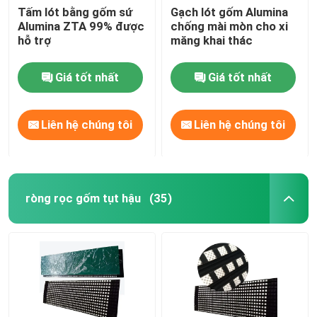
Tấm lót bằng gốm sứ
Gạch lót gốm Alumina
Alumina ZTA 99% được
chống mài mòn cho xi
hỗ trợ
măng khai thác
Giá tốt nhất
Giá tốt nhất
Liên hệ chúng tôi
Liên hệ chúng tôi
ròng rọc gốm tụt hậu
(35)