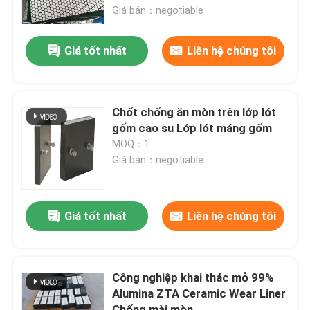
Giá bán：negotiable
Về chúng tôi
Giá tốt nhất
Liên hệ chúng tôi
Tham quan nhà máy
Chốt chống ăn mòn trên lớp lót
Kiểm soát chất lượng
gốm cao su Lớp lót máng gốm
MOQ：1
Giá bán：negotiable
Liên hệ chúng tôi
Tin tức
Giá tốt nhất
Liên hệ chúng tôi
Lớp lót gốm
Công nghiệp khai thác mỏ 99%
Alumina ZTA Ceramic Wear Liner
Lớp lót gốm Alumina
Chống mài mòn