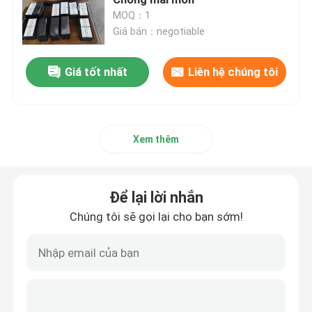
MOQ：1
Giá bán：negotiable
ròng rọc gốm tụt hậu
Giá tốt nhất
Liên hệ chúng tôi
Độ trễ ròng rọc băng tải
Ban váy băng tải
Xem thêm
bảng váy con dấu kép
Để lại lời nhắn
Thanh tác động băng tải
Chúng tôi sẽ gọi lại cho bạn sớm!
giường tác động băng tải
tấm polyurethane