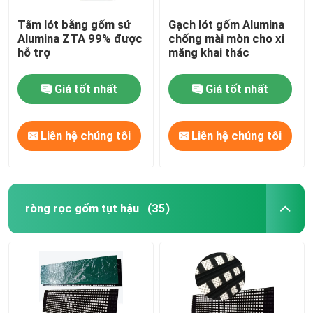
Tấm lót bằng gốm sứ
Gạch lót gốm Alumina
Alumina ZTA 99% được
chống mài mòn cho xi
hỗ trợ
măng khai thác
Giá tốt nhất
Giá tốt nhất
Liên hệ chúng tôi
Liên hệ chúng tôi
ròng rọc gốm tụt hậu
(35)