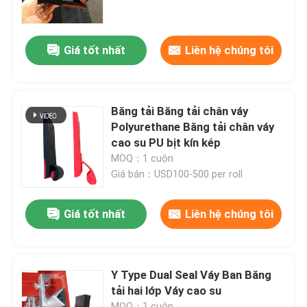
Về chúng tôi
Giá tốt nhất
Liên hệ chúng tôi
Tham quan nhà máy
Băng tải Băng tải chân váy
Kiểm soát chất lượng
Polyurethane Băng tải chân váy
cao su PU bịt kín kép
MOQ：1 cuộn
Liên hệ chúng tôi
Giá bán：USD100-500 per roll
Tin tức
Giá tốt nhất
Liên hệ chúng tôi
Lớp lót gốm
Y Type Dual Seal Váy Ban Băng
tải hai lớp Váy cao su
Lớp lót gốm Alumina
MOQ：1 cuộn