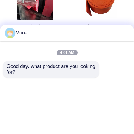
Vành đai ốp viền Niêm
Băng tải cao su tự
phong Băng tải Váy
nhiên Duro 40 Chân váy
Mona
Bảng đệm kép Y Loại
Băng tải cao su màu đỏ
Urethane ốp chân
cam
tường
4:01 AM
Giá tốt nhất
Giá tốt nhất
Good day, what product are you looking 
for?
Liên hệ chúng tôi
Liên hệ chúng tôi
Xem thêm
Nhà
Về chúng tôi
Liên hệ với chúng tôi
Desktop Site
Sơ đồ trang web
Privacy Policy