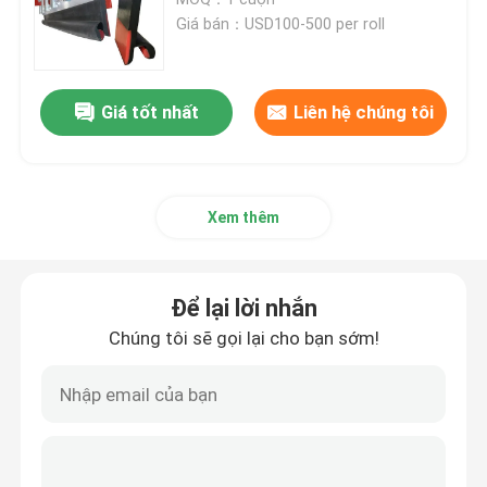
Giá bán：USD100-500 per roll
ròng rọc gốm tụt hậu
Giá tốt nhất
Liên hệ chúng tôi
Độ trễ ròng rọc băng tải
Ban váy băng tải
Xem thêm
bảng váy con dấu kép
Để lại lời nhắn
Thanh tác động băng tải
Chúng tôi sẽ gọi lại cho bạn sớm!
giường tác động băng tải
tấm polyurethane