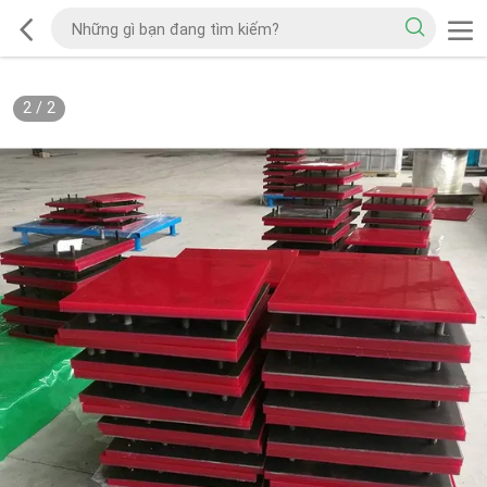
2
/
2