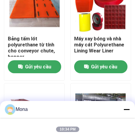
Về chúng tôi
Tham quan nhà máy
Bảng tấm lót
Máy xay bóng và nhà
polyurethane từ tính
máy cát Polyurethane
cho conveyor chute,
Lining Wear Liner
Kiểm soát chất lượng
hopper
Gửi yêu cầu
Gửi yêu cầu
Liên hệ chúng tôi
Tin tức
Mona
Lớp lót gốm
10:34 PM
Lớp lót gốm Alumina