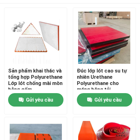
Sản phẩm khai thác và
Đúc lớp lót cao su tự
tổng hợp Polyurethane
nhiên Urethane
Lớp lót chống mài mòn
Polyurethane cho
bằng gốm
máng băng tải
Polyurethane
Nhà
Gửi yêu cầu
Gửi yêu cầu
Sản phẩm
Video