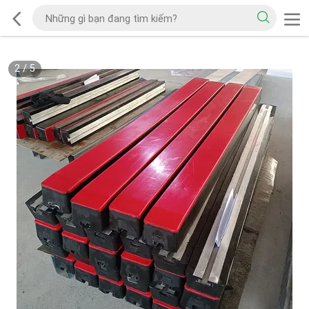
2
/
5