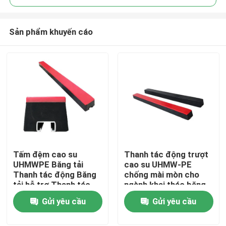
Sản phẩm khuyến cáo
Tấm đệm cao su
Thanh tác động trượt
Nhà
UHMWPE Băng tải
cao su UHMW-PE
Thanh tác động Băng
chống mài mòn cho
tải hỗ trợ Thanh tác
ngành khai thác băng
Sản phẩm
động trượt
tải đai
Gửi yêu cầu
Gửi yêu cầu
Video