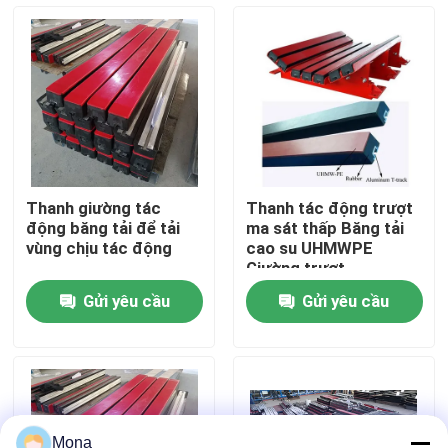
Về chúng tôi
Tham quan nhà máy
Kiểm soát chất lượng
Thanh giường tác
Thanh tác động trượt
động băng tải để tải
ma sát thấp Băng tải
Liên hệ chúng tôi
vùng chịu tác động
cao su UHMWPE
Giường trượt
Gửi yêu cầu
Gửi yêu cầu
Tin tức
Lớp lót gốm
Lớp lót gốm Alumina
Mona