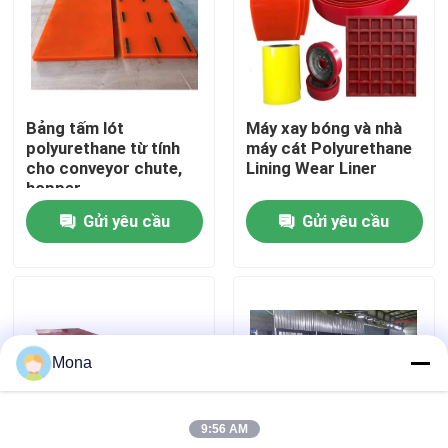
Về chúng tôi
Tham quan nhà máy
Bảng tấm lót
Máy xay bóng và nhà
polyurethane từ tính
máy cát Polyurethane
cho conveyor chute,
Lining Wear Liner
Kiểm soát chất lượng
hopper
Gửi yêu cầu
Gửi yêu cầu
Liên hệ chúng tôi
Tin tức
Mona
Lớp lót gốm
9:56 AM
Lớp lót gốm Alumina