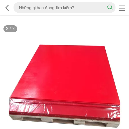
2
/
3