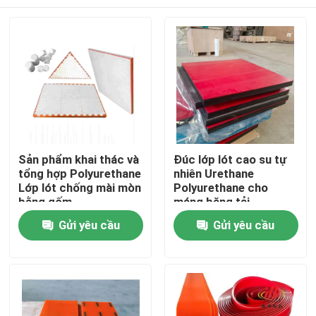
Sản phẩm khai thác và
Đúc lớp lót cao su tự
tổng hợp Polyurethane
nhiên Urethane
Lớp lót chống mài mòn
Polyurethane cho
bằng gốm
máng băng tải
Polyurethane
Nhà
Gửi yêu cầu
Gửi yêu cầu
Sản phẩm
Video