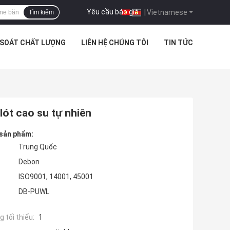
Yêu cầu báo giá
|
Vietnamese
Tìm kiếm
 SOÁT CHẤT LƯỢNG
LIÊN HỆ CHÚNG TÔI
TIN TỨC
lót cao su tự nhiên
 sản phẩm:
Trung Quốc
Debon
ISO9001, 14001, 45001
DB-PUWL
 tối thiểu:
1