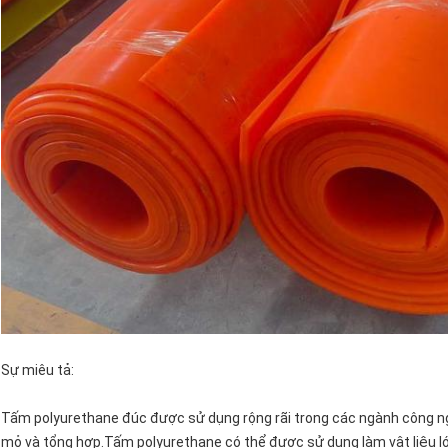
Sự miêu tả:
Tấm polyurethane đúc được sử dụng rộng rãi trong các ngành công ngh
mỏ và tổng hợp.Tấm polyurethane có thể được sử dụng làm vật liệu ló