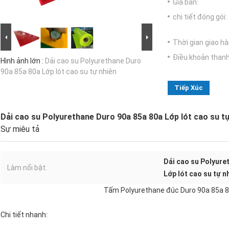
Giá bán:
chi tiết đóng gói:
Thời gian giao hà
Điều khoản thanh
Hình ảnh lớn :
Dải cao su Polyurethane Duro
90a 85a 80a Lớp lót cao su tự nhiên
Tiếp Xúc
Dải cao su Polyurethane Duro 90a 85a 80a Lớp lót cao su tự
Sự miêu tả
Dải cao su Polyure
Làm nổi bật:
Lớp lót cao su tự 
Tấm Polyurethane đúc Duro 90a 85a 
Chi tiết nhanh: