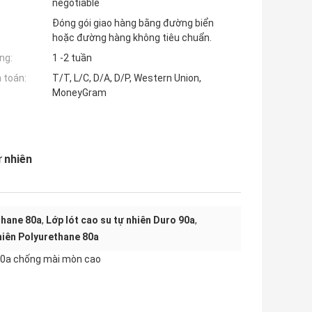
negotiable
Đóng gói giao hàng bằng đường biển
hoặc đường hàng không tiêu chuẩn.
ng:
1 -2 tuần
 toán:
T/T, L/C, D/A, D/P, Western Union,
MoneyGram
 nhiên
thane 80a
,
Lớp lót cao su tự nhiên Duro 90a
,
nhiên Polyurethane 80a
80a chống mài mòn cao