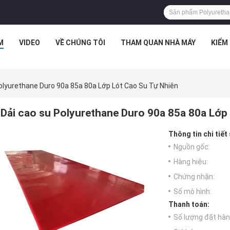
M
VIDEO
VỀ CHÚNG TÔI
THAM QUAN NHÀ MÁY
KIỂM
olyurethane Duro 90a 85a 80a Lớp Lót Cao Su Tự Nhiên
Dải cao su Polyurethane Duro 90a 85a 80a Lớp 
Thông tin chi tiết
Nguồn gốc:
Hàng hiệu:
Chứng nhận:
Số mô hình:
Thanh toán:
Số lượng đặt hàng