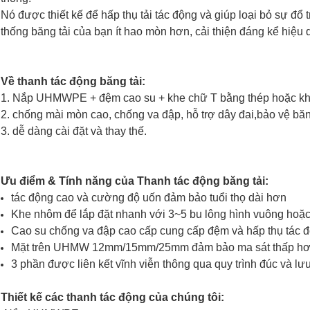
Nó được thiết kế để hấp thụ tải tác động và giúp loại bỏ sự đổ
thống băng tải của bạn ít hao mòn hơn, cải thiện đáng kể hiệu q
Về thanh tác động băng tải:
1. Nắp UHMWPE + đệm cao su + khe chữ T bằng thép hoặc k
2. chống mài mòn cao, chống va đập, hỗ trợ dây đai,
bảo vệ băn
3. dễ dàng cài đặt và thay thế.
Ưu điểm & Tính năng của Thanh tác động băng tải:
tác động cao và cường độ uốn đảm bảo tuổi thọ dài hơn
Khe nhôm để lắp đặt nhanh với 3~5 bu lông hình vuông hoặ
Cao su chống va đập cao cấp cung cấp đệm và hấp thụ tác độ
Mặt trên UHMW 12mm/15mm/25mm đảm bảo ma sát thấp h
3 phần được liên kết vĩnh viễn thông qua quy trình đúc và lưu
Thiết kế các thanh tác động của chúng tôi: