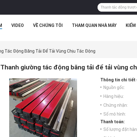
M
VIDEO
VỀ CHÚNG TÔI
THAM QUAN NHÀ MÁY
KIỂM
g Tác Động Băng Tải Để Tải Vùng Chịu Tác Động
Thanh giường tác động băng tải để tải vùng ch
Thông tin chi tiết
Nguồn gốc:
Hàng hiệu:
Chứng nhận:
Số mô hình:
Thanh toán:
Số lượng đặt hàng