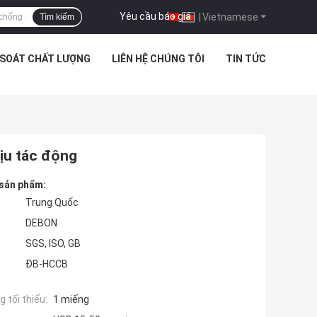
Yêu cầu báo giá
|
Vietnamese
Tìm kiếm
 SOÁT CHẤT LƯỢNG
LIÊN HỆ CHÚNG TÔI
TIN TỨC
ịu tác động
 sản phẩm:
Trung Quốc
DEBON
SGS, ISO, GB
ĐB-HCCB
 tối thiểu:
1 miếng