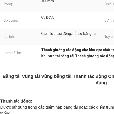
100mm
Rộng:
Chiều 
65 Bờ A
độ cứng:
Lợi th
Giảm lực tác động, hỗ trợ băng tải
Lợi ích:
tùy c
Thanh giường tác động cho khu vực chất t
Làm nổi bật:
Khu vực tải băng tải Thanh giường tác độn
Băng tải Vùng tải Vùng băng tải Thanh tác động C
động
Thanh tác động:
Được sử dụng trong các điểm nạp băng tải hoặc các điểm trung 
thống.