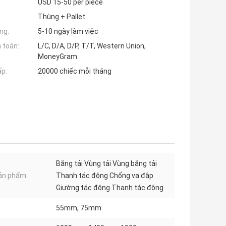
USD 15-50 per piece
Thùng + Pallet
ng:
5-10 ngày làm việc
 toán:
L/C, D/A, D/P, T/T, Western Union,
MoneyGram
ấp:
20000 chiếc mỗi tháng
Băng tải Vùng tải Vùng băng tải
ản phẩm:
Thanh tác động Chống va đập
Giường tác động Thanh tác động
55mm, 75mm