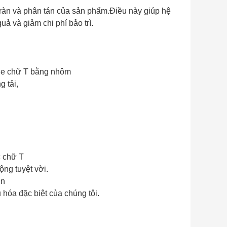
 tràn và phân tán của sản phẩm.Điều này giúp hệ
uả và giảm chi phí bảo trì.
he chữ T bằng nhôm
g tải,
c chữ T
ng tuyệt vời.
ơn
 hóa đặc biệt của chúng tôi.