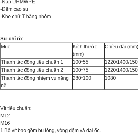
-Nắp UHMWPE
-Đệm cao su
-Khe chữ T bằng nhôm
Sự chỉ rõ:
Mục
Kích thước
Chiều dài (mm
(mm)
Thanh tác động tiêu chuẩn 1
100*55
1220/1400/1500
Thanh tác động tiêu chuẩn 2
100*75
1220/1400/1500
Thanh tác động nhiệm vụ nặng
280*100
1080
nề
Vít tiêu chuẩn:
M12
M16
1 Bộ vít bao gồm bu lông, vòng đệm và đai ốc.