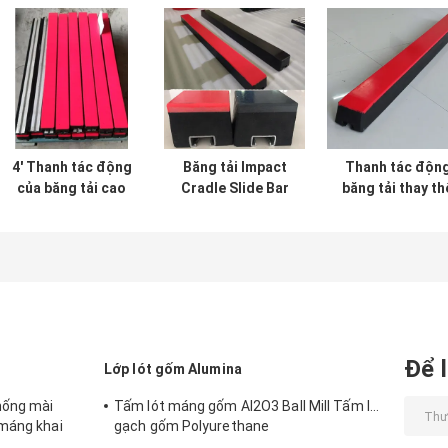
4' Thanh tác động
Băng tải Impact
Thanh tác độn
của băng tải cao
Cradle Slide Bar
băng tải thay th
su Thanh mở rộng
65A Impact Pad
cho giường tác
tác động mài mòn
cho băng tải đai
động 1220mm
của băng tải
1400mm
Để l
Lớp lót gốm Alumina
hống mài
Tấm lót máng gốm AI2O3 Ball Mill Tấm lót
 máng khai
gạch gốm Polyurethane