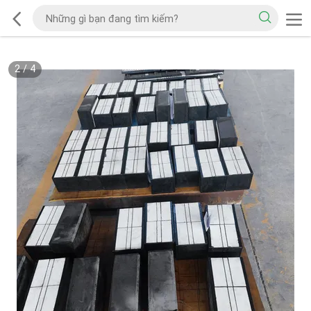
2
/
4