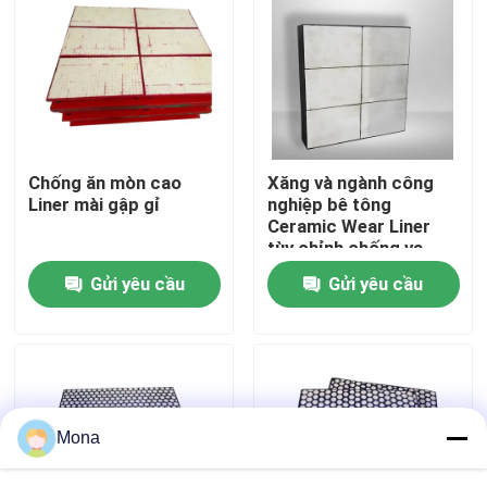
Về chúng tôi
Tham quan nhà máy
Chống ăn mòn cao
Xăng và ngành công
Kiểm soát chất lượng
Liner mài gập gỉ
nghiệp bê tông
Ceramic Wear Liner
tùy chỉnh chống va
Liên hệ chúng tôi
chạm cao
Gửi yêu cầu
Gửi yêu cầu
Tin tức
Lớp lót gốm
Mona
Lớp lót gốm Alumina