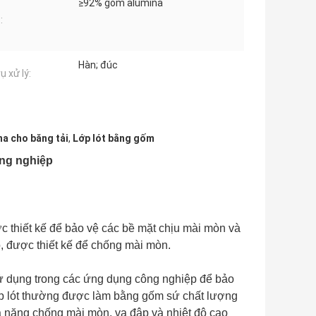
≥92% gốm alumina
:
Hàn; đúc
ụ xử lý:
na cho băng tải
,
Lớp lót bằng gốm
ông nghiệp
 thiết kế để bảo vệ các bề mặt chịu mài mòn và
 được thiết kế để chống mài mòn.
sử dụng trong các ứng dụng công nghiệp để bảo
Lớp lót thường được làm bằng gốm sứ chất lượng
hả năng chống mài mòn, va đập và nhiệt độ cao