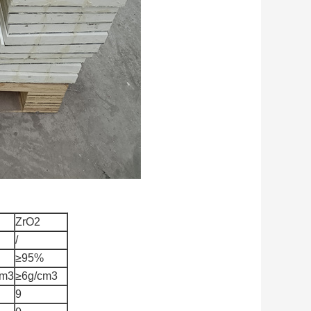
ZrO2
/
≥95%
cm3
≥6g/cm3
9