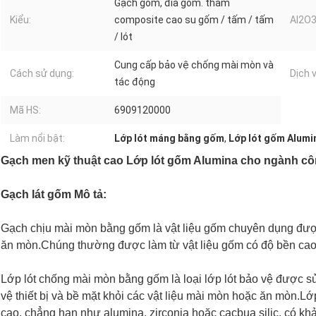
Gạch gốm, đĩa gốm. thảm
Kiểu:
composite cao su gốm / tấm / tấm
AI2O3
/ lót
Cung cấp bảo vệ chống mài mòn và
Cách sử dụng:
Dịch v
tác động
Mã HS:
6909120000
Làm nổi bật:
Lớp lót máng bằng gốm
,
Lớp lót gốm Alumi
Gạch men kỹ thuật cao Lớp lót gốm Alumina cho ngành c
Gạch lát gốm Mô tả:
Gạch chịu mài mòn bằng gốm là vật liệu gốm chuyên dụng được
ăn mòn.Chúng thường được làm từ vật liệu gốm có độ bền cao,
Lớp lót chống mài mòn bằng gốm là loại lớp lót bảo vệ được 
vệ thiết bị và bề mặt khỏi các vật liệu mài mòn hoặc ăn mòn.
cao, chẳng hạn như alumina, zirconia hoặc cacbua silic, có k