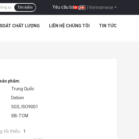
Yêu cầu báo giá
|
Vietnamese
Tìm kiếm
 SOÁT CHẤT LƯỢNG
LIÊN HỆ CHÚNG TÔI
TIN TỨC
 sản phẩm:
Trung Quốc
Debon
SGS, ISO9001
ĐB-TCM
 tối thiểu:
1