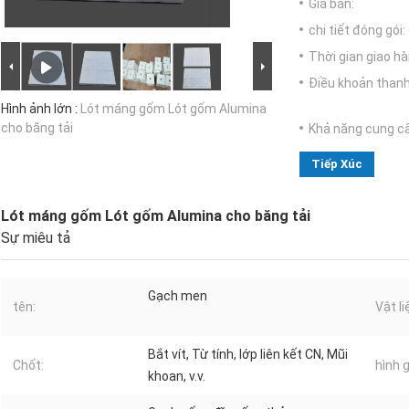
Giá bán:
chi tiết đóng gói:
Thời gian giao hà
Điều khoản thanh
Hình ảnh lớn :
Lót máng gốm Lót gốm Alumina
cho băng tải
Khả năng cung c
Tiếp Xúc
Lót máng gốm Lót gốm Alumina cho băng tải
Sự miêu tả
Gạch men
tên:
Vật li
Bắt vít, Từ tính, lớp liên kết CN, Mũi
Chốt:
hình 
khoan, v.v.