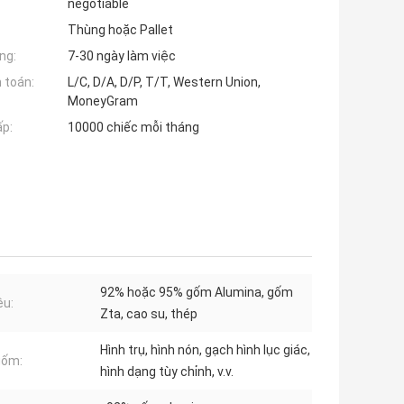
negotiable
Thùng hoặc Pallet
ng:
7-30 ngày làm việc
 toán:
L/C, D/A, D/P, T/T, Western Union,
MoneyGram
ấp:
10000 chiếc mỗi tháng
92% hoặc 95% gốm Alumina, gốm
ệu:
Zta, cao su, thép
Hình trụ, hình nón, gạch hình lục giác,
gốm:
hình dạng tùy chỉnh, v.v.