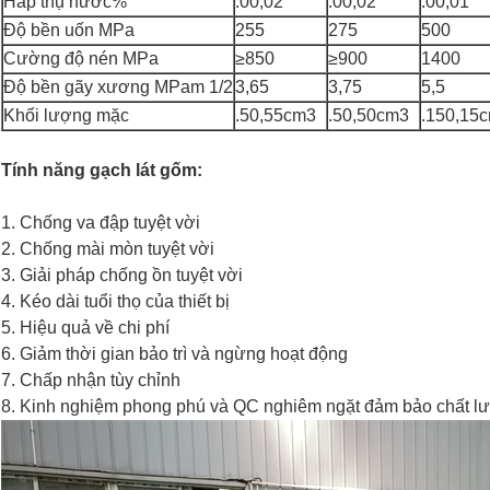
Hấp thụ nước%
.00,02
.00,02
.00,01
Độ bền uốn MPa
255
275
500
Cường độ nén MPa
≥850
≥900
1400
Độ bền gãy xương MPam 1/2
3,65
3,75
5,5
Khối lượng mặc
.50,55cm3
.50,50cm3
.150,15
Tính năng gạch lát gốm:
1. Chống va đập tuyệt vời
2. Chống mài mòn tuyệt vời
3. Giải pháp chống ồn tuyệt vời
4. Kéo dài tuổi thọ của thiết bị
5. Hiệu quả về chi phí
6. Giảm thời gian bảo trì và ngừng hoạt động
7. Chấp nhận tùy chỉnh
8. Kinh nghiệm phong phú và QC nghiêm ngặt đảm bảo chất l