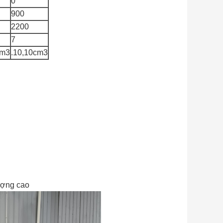
0
900
2200
7
cm3
.10,10cm3
ượng cao