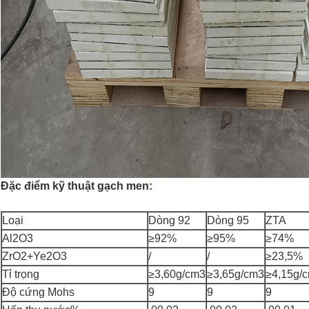
Đặc điểm kỹ thuật gạch men:
Loại
Dòng 92
Dòng 95
ZTA
Al2O3
≥92%
≥95%
≥74%
ZrO2+Ye2O3
/
/
≥23,5%
Tỉ trọng
≥3,60g/cm3
≥3,65g/cm3
≥4,15g/
Độ cứng Mohs
9
9
9