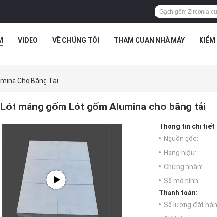
M
VIDEO
VỀ CHÚNG TÔI
THAM QUAN NHÀ MÁY
KIỂM
mina Cho Băng Tải
Lót máng gốm Lót gốm Alumina cho băng tải
Thông tin chi tiết
Nguồn gốc:
Hàng hiệu:
Chứng nhận:
Số mô hình:
Thanh toán:
Số lượng đặt hàng