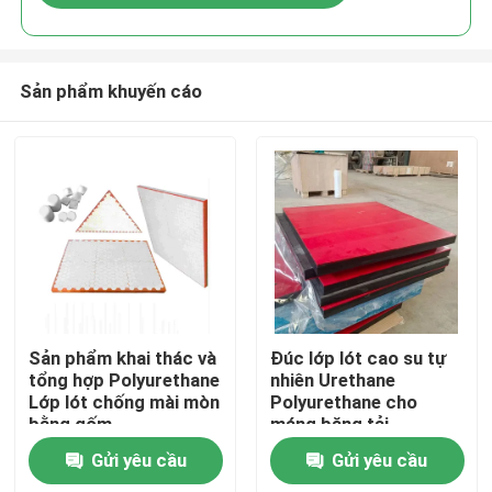
Sản phẩm khuyến cáo
Nhà
Sản phẩm khai thác và
Đúc lớp lót cao su tự
tổng hợp Polyurethane
nhiên Urethane
Lớp lót chống mài mòn
Polyurethane cho
Sản phẩm
bằng gốm
máng băng tải
Polyurethane
Gửi yêu cầu
Gửi yêu cầu
Video