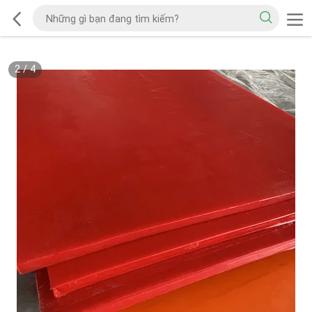
2
/
4