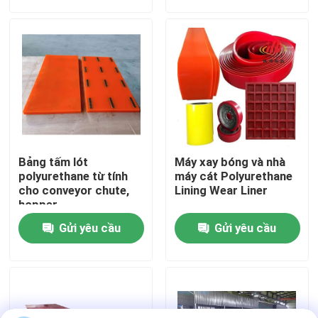
Về chúng tôi
Tham quan nhà máy
Kiểm soát chất lượng
Bảng tấm lót
Máy xay bóng và nhà
Liên hệ chúng tôi
polyurethane từ tính
máy cát Polyurethane
cho conveyor chute,
Lining Wear Liner
hopper
Tin tức
Gửi yêu cầu
Gửi yêu cầu
Lớp lót gốm
Lớp lót gốm Alumina