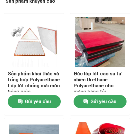
Sản phẩm khuyến cáo
Sản phẩm khai thác và
Đúc lớp lót cao su tự
tổng hợp Polyurethane
nhiên Urethane
Lớp lót chống mài mòn
Polyurethane cho
bằng gốm
máng băng tải
Nhà
Polyurethane
Gửi yêu cầu
Gửi yêu cầu
Sản phẩm
Video