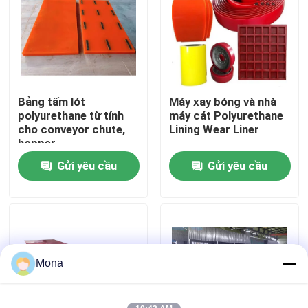
Về chúng tôi
Tham quan nhà máy
Bảng tấm lót
Máy xay bóng và nhà
polyurethane từ tính
máy cát Polyurethane
Kiểm soát chất lượng
cho conveyor chute,
Lining Wear Liner
hopper
Gửi yêu cầu
Gửi yêu cầu
Liên hệ chúng tôi
Tin tức
Lớp lót gốm
Mona
Lớp lót gốm Alumina