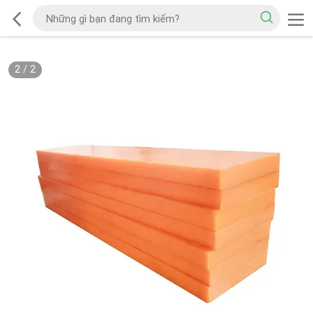
2
/
2