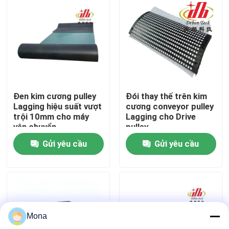
Về chúng tôi
Tham quan nhà máy
Kiểm soát chất lượng
Đen kim cương pulley
Đói thay thế trên kim
Lagging hiệu suất vượt
cương conveyor pulley
trội 10mm cho máy
Lagging cho Drive
Liên hệ chúng tôi
vận chuyển
pulley
Gửi yêu cầu
Gửi yêu cầu
Tin tức
Lớp lót gốm
Mona
Lớp lót gốm Alumina