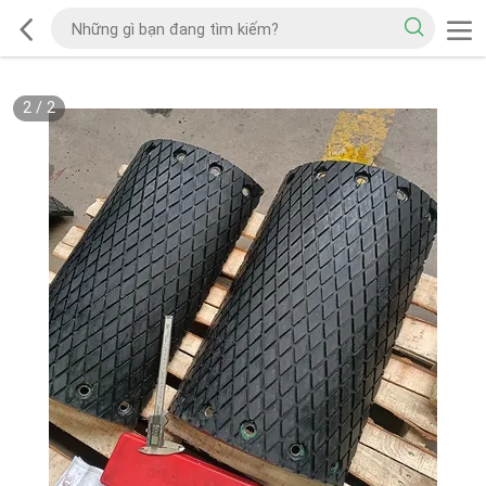
2
/
2