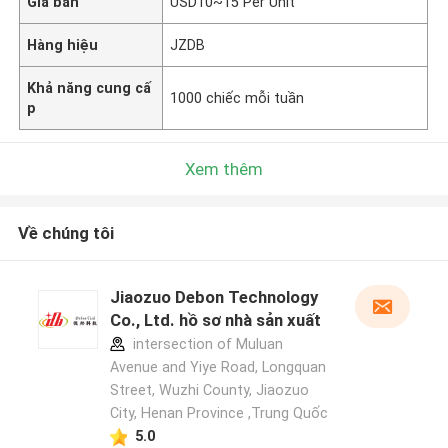
Giá bán
USD10~15 Per Unit
Hàng hiệu
JZDB
Khả năng cung cấ
1000 chiếc mỗi tuần
p
Xem thêm
Về chúng tôi
Jiaozuo Debon Technology
Co., Ltd. hồ sơ nhà sản xuất
intersection of Muluan
Avenue and Yiye Road, Longquan
Street, Wuzhi County, Jiaozuo
City, Henan Province ,Trung Quốc
5.0