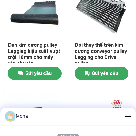
Về chúng tôi
Tham quan nhà máy
Đen kim cương pulley
Đói thay thế trên kim
Lagging hiệu suất vượt
cương conveyor pulley
Kiểm soát chất lượng
trội 10mm cho máy
Lagging cho Drive
vận chuyển
pulley
Gửi yêu cầu
Gửi yêu cầu
Liên hệ chúng tôi
Tin tức
Lớp lót gốm
Mona
Lớp lót gốm Alumina