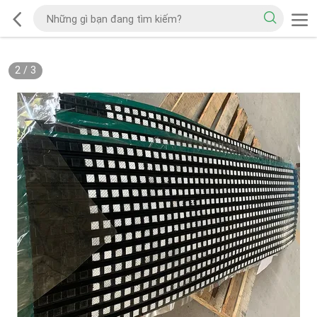
2
/
3